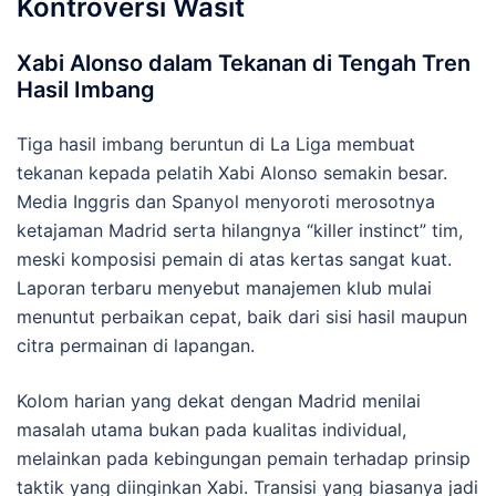
Kontroversi Wasit
Xabi Alonso dalam Tekanan di Tengah Tren
Hasil Imbang
Tiga hasil imbang beruntun di La Liga membuat
tekanan kepada pelatih Xabi Alonso semakin besar.
Media Inggris dan Spanyol menyoroti merosotnya
ketajaman Madrid serta hilangnya “killer instinct” tim,
meski komposisi pemain di atas kertas sangat kuat.
Laporan terbaru menyebut manajemen klub mulai
menuntut perbaikan cepat, baik dari sisi hasil maupun
citra permainan di lapangan.
Kolom harian yang dekat dengan Madrid menilai
masalah utama bukan pada kualitas individual,
melainkan pada kebingungan pemain terhadap prinsip
taktik yang diinginkan Xabi. Transisi yang biasanya jadi