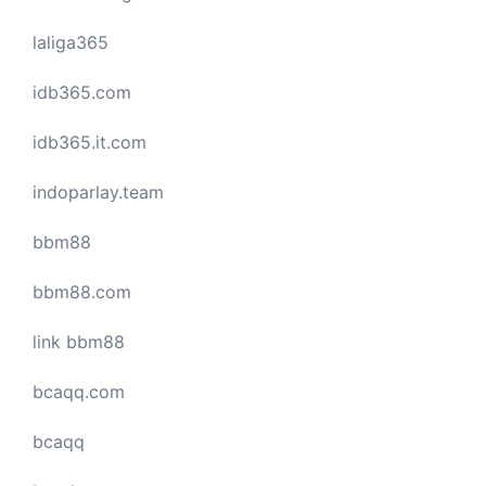
laliga365
idb365.com
idb365.it.com
indoparlay.team
bbm88
bbm88.com
link bbm88
bcaqq.com
bcaqq