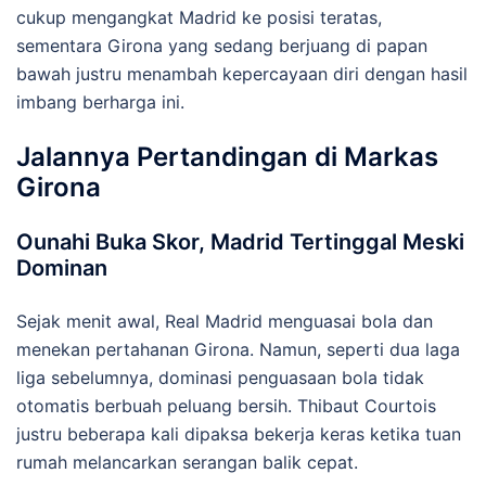
cukup mengangkat Madrid ke posisi teratas,
sementara Girona yang sedang berjuang di papan
bawah justru menambah kepercayaan diri dengan hasil
imbang berharga ini.
Jalannya Pertandingan di Markas
Girona
Ounahi Buka Skor, Madrid Tertinggal Meski
Dominan
Sejak menit awal, Real Madrid menguasai bola dan
menekan pertahanan Girona. Namun, seperti dua laga
liga sebelumnya, dominasi penguasaan bola tidak
otomatis berbuah peluang bersih. Thibaut Courtois
justru beberapa kali dipaksa bekerja keras ketika tuan
rumah melancarkan serangan balik cepat.