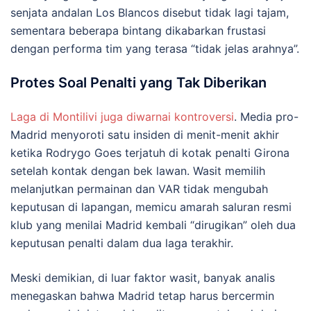
senjata andalan Los Blancos disebut tidak lagi tajam,
sementara beberapa bintang dikabarkan frustasi
dengan performa tim yang terasa “tidak jelas arahnya”.
Protes Soal Penalti yang Tak Diberikan
Laga di Montilivi juga diwarnai kontroversi
. Media pro-
Madrid menyoroti satu insiden di menit-menit akhir
ketika Rodrygo Goes terjatuh di kotak penalti Girona
setelah kontak dengan bek lawan. Wasit memilih
melanjutkan permainan dan VAR tidak mengubah
keputusan di lapangan, memicu amarah saluran resmi
klub yang menilai Madrid kembali “dirugikan” oleh dua
keputusan penalti dalam dua laga terakhir.
Meski demikian, di luar faktor wasit, banyak analis
menegaskan bahwa Madrid tetap harus bercermin