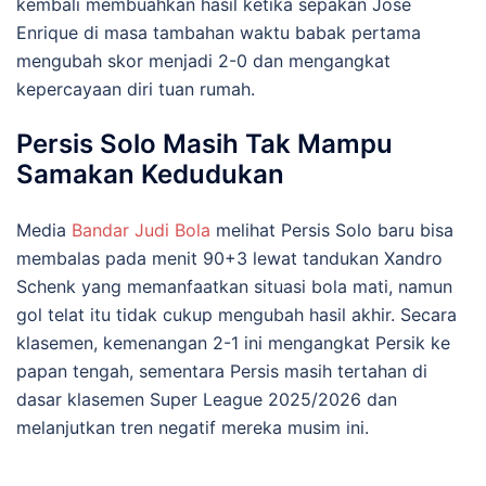
kembali membuahkan hasil ketika sepakan Jose
Enrique di masa tambahan waktu babak pertama
mengubah skor menjadi 2-0 dan mengangkat
kepercayaan diri tuan rumah.
Persis Solo Masih Tak Mampu
Samakan Kedudukan
Media
Bandar Judi Bola
melihat Persis Solo baru bisa
membalas pada menit 90+3 lewat tandukan Xandro
Schenk yang memanfaatkan situasi bola mati, namun
gol telat itu tidak cukup mengubah hasil akhir. Secara
klasemen, kemenangan 2-1 ini mengangkat Persik ke
papan tengah, sementara Persis masih tertahan di
dasar klasemen Super League 2025/2026 dan
melanjutkan tren negatif mereka musim ini.