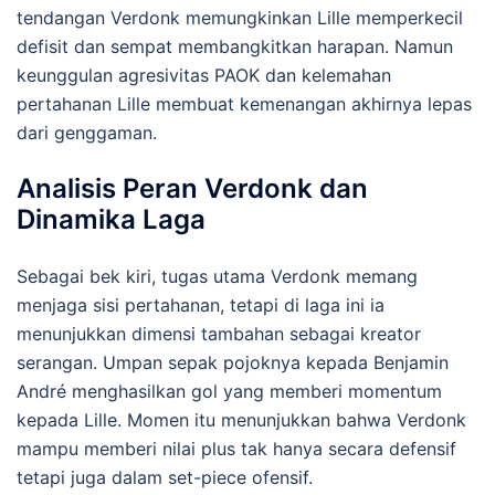
tendangan Verdonk memungkinkan Lille memperkecil
defisit dan sempat membangkitkan harapan. Namun
keunggulan agresivitas PAOK dan kelemahan
pertahanan Lille membuat kemenangan akhirnya lepas
dari genggaman.
Analisis Peran Verdonk dan
Dinamika Laga
Sebagai bek kiri, tugas utama Verdonk memang
menjaga sisi pertahanan, tetapi di laga ini ia
menunjukkan dimensi tambahan sebagai kreator
serangan. Umpan sepak pojoknya kepada Benjamin
André menghasilkan gol yang memberi momentum
kepada Lille. Momen itu menunjukkan bahwa Verdonk
mampu memberi nilai plus tak hanya secara defensif
tetapi juga dalam set-piece ofensif.