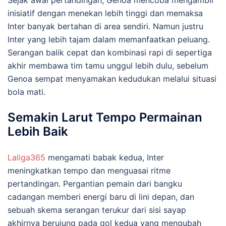
inisiatif dengan menekan lebih tinggi dan memaksa
Inter banyak bertahan di area sendiri. Namun justru
Inter yang lebih tajam dalam memanfaatkan peluang.
Serangan balik cepat dan kombinasi rapi di sepertiga
akhir membawa tim tamu unggul lebih dulu, sebelum
Genoa sempat menyamakan kedudukan melalui situasi
bola mati.
Semakin Larut Tempo Permainan
Lebih Baik
Laliga365
mengamati babak kedua, Inter
meningkatkan tempo dan menguasai ritme
pertandingan. Pergantian pemain dari bangku
cadangan memberi energi baru di lini depan, dan
sebuah skema serangan terukur dari sisi sayap
akhirnya berujung pada gol kedua yang mengubah