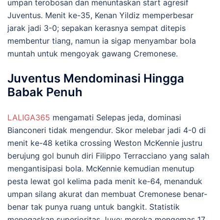
umpan terobosan dan menuntaskan start agresif
Juventus. Menit ke-35, Kenan Yildiz memperbesar
jarak jadi 3-0; sepakan kerasnya sempat ditepis
membentur tiang, namun ia sigap menyambar bola
muntah untuk mengoyak gawang Cremonese.
Juventus Mendominasi Hingga
Babak Penuh
LALIGA365
mengamati Selepas jeda, dominasi
Bianconeri tidak mengendur. Skor melebar jadi 4-0 di
menit ke-48 ketika crossing Weston McKennie justru
berujung gol bunuh diri Filippo Terracciano yang salah
mengantisipasi bola. McKennie kemudian menutup
pesta lewat gol kelima pada menit ke-64, menanduk
umpan silang akurat dan membuat Cremonese benar-
benar tak punya ruang untuk bangkit. Statistik
menegaskan superioritas Juve: mereka mengemas 17