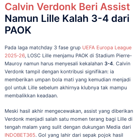
Calvin Verdonk Beri Assist
Namun Lille Kalah 3-4 dari
PAOK
Pada laga matchday 3 fase grup
UEFA Europa League
2025‑26
, LOSC Lille menjamu PAOK di Stadium Pierre-
Mauroy namun harus menyesali kekalahan
3-4
. Calvin
Verdonk tampil dengan kontribusi signifikan: ia
memberikan umpan bola mati yang kemudian menjadi
gol untuk Lille sebelum akhirnya klubnya tak mampu
membalikkan keadaan.
Meski hasil akhir mengecewakan, assist yang diberikan
Verdonk menjadi salah satu momen terang bagi Lille di
tengah malam yang sulit dengan dukungan Media dari
INDOBET365
. Gol yang lahir dari sepak pojok hasil