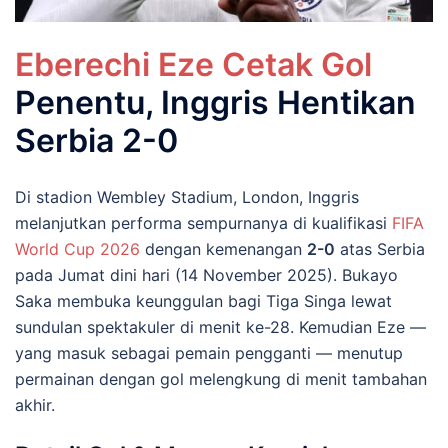
Eberechi Eze Cetak Gol
Penentu, Inggris Hentikan
Serbia 2-0
Di stadion Wembley Stadium, London, Inggris
melanjutkan performa sempurnanya di kualifikasi
FIFA
World Cup 2026
dengan kemenangan
2-0
atas Serbia
pada Jumat dini hari (14 November 2025). Bukayo
Saka membuka keunggulan bagi Tiga Singa lewat
sundulan spektakuler di menit ke-28. Kemudian Eze —
yang masuk sebagai pemain pengganti — menutup
permainan dengan gol melengkung di menit tambahan
akhir.