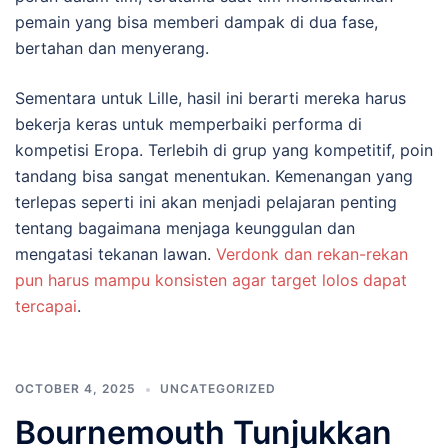
pemain yang bisa memberi dampak di dua fase,
bertahan dan menyerang.
Sementara untuk Lille, hasil ini berarti mereka harus
bekerja keras untuk memperbaiki performa di
kompetisi Eropa. Terlebih di grup yang kompetitif, poin
tandang bisa sangat menentukan. Kemenangan yang
terlepas seperti ini akan menjadi pelajaran penting
tentang bagaimana menjaga keunggulan dan
mengatasi tekanan lawan.
Verdonk dan rekan-rekan
pun harus mampu konsisten agar target lolos dapat
tercapai
.
OCTOBER 4, 2025
UNCATEGORIZED
Bournemouth Tunjukkan