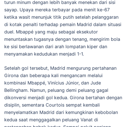
turun minum dengan lebih banyak menekan dari sisi
sayap. Upaya mereka terbayar pada menit ke-67
ketika wasit menunjuk titik putih setelah pelanggaran
di kotak penalti terhadap pemain Madrid dalam situasi
duel. Mbappé yang maju sebagai eksekutor
menuntaskan tugasnya dengan tenang, mengirim bola
ke sisi berlawanan dari arah lompatan kiper dan
menyamakan kedudukan menjadi 1-1.
Setelah gol tersebut, Madrid mengurung pertahanan
Girona dan beberapa kali mengancam melalui
kombinasi Mbappé, Vinícius Júnior, dan Jude
Bellingham. Namun, peluang demi peluang gagal
dikonversi menjadi gol kedua. Girona bertahan dengan
disiplin, sementara Courtois sempat kembali
menyelamatkan Madrid dari kemungkinan kebobolan
kedua saat menggagalkan peluang Vanat di