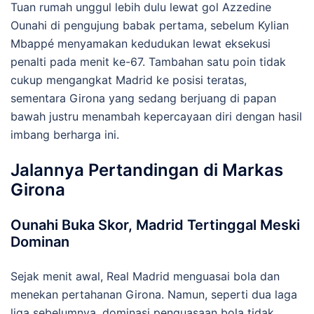
Tuan rumah unggul lebih dulu lewat gol Azzedine
Ounahi di pengujung babak pertama, sebelum Kylian
Mbappé menyamakan kedudukan lewat eksekusi
penalti pada menit ke-67. Tambahan satu poin tidak
cukup mengangkat Madrid ke posisi teratas,
sementara Girona yang sedang berjuang di papan
bawah justru menambah kepercayaan diri dengan hasil
imbang berharga ini.
Jalannya Pertandingan di Markas
Girona
Ounahi Buka Skor, Madrid Tertinggal Meski
Dominan
Sejak menit awal, Real Madrid menguasai bola dan
menekan pertahanan Girona. Namun, seperti dua laga
liga sebelumnya, dominasi penguasaan bola tidak