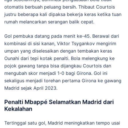
otomatis berbuah peluang bersih. Thibaut Courtois
justru beberapa kali dipaksa bekerja keras ketika tuan
rumah melancarkan serangan balik cepat.
Gol pembuka datang pada menit ke-45. Berawal dari
kombinasi di sisi kanan, Viktor Tsygankov mengirim
umpan yang diselesaikan dengan tembakan keras
Ounahi dari tepi kotak penalti. Bola melengkung ke
pojok gawang tanpa bisa dijangkau Courtois dan
mengubah skor menjadi 1-0 bagi Girona. Gol ini
sekaligus menjadi torehan pertama Girona ke gawang
Madrid sejak April 2023.
Penalti Mbappé Selamatkan Madrid dari
Kekalahan
Tertinggal satu gol, Madrid meningkatkan tempo usai