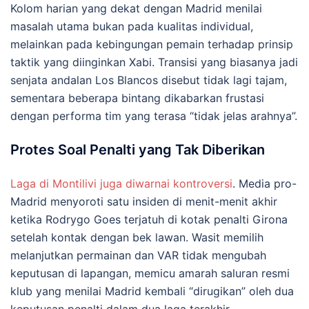
Kolom harian yang dekat dengan Madrid menilai
masalah utama bukan pada kualitas individual,
melainkan pada kebingungan pemain terhadap prinsip
taktik yang diinginkan Xabi. Transisi yang biasanya jadi
senjata andalan Los Blancos disebut tidak lagi tajam,
sementara beberapa bintang dikabarkan frustasi
dengan performa tim yang terasa “tidak jelas arahnya”.
Protes Soal Penalti yang Tak Diberikan
Laga di Montilivi juga diwarnai kontroversi
. Media pro-
Madrid menyoroti satu insiden di menit-menit akhir
ketika Rodrygo Goes terjatuh di kotak penalti Girona
setelah kontak dengan bek lawan. Wasit memilih
melanjutkan permainan dan VAR tidak mengubah
keputusan di lapangan, memicu amarah saluran resmi
klub yang menilai Madrid kembali “dirugikan” oleh dua