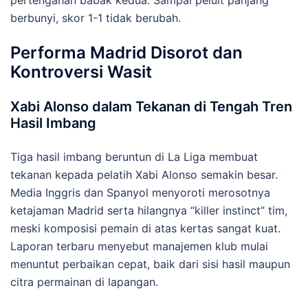
pertengahan babak kedua. Sampai peluit panjang
berbunyi, skor 1-1 tidak berubah.
Performa Madrid Disorot dan
Kontroversi Wasit
Xabi Alonso dalam Tekanan di Tengah Tren
Hasil Imbang
Tiga hasil imbang beruntun di La Liga membuat
tekanan kepada pelatih Xabi Alonso semakin besar.
Media Inggris dan Spanyol menyoroti merosotnya
ketajaman Madrid serta hilangnya “killer instinct” tim,
meski komposisi pemain di atas kertas sangat kuat.
Laporan terbaru menyebut manajemen klub mulai
menuntut perbaikan cepat, baik dari sisi hasil maupun
citra permainan di lapangan.