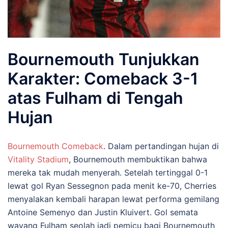
Bournemouth Tunjukkan
Karakter: Comeback 3-1
atas Fulham di Tengah
Hujan
Bournemouth Comeback
. Dalam pertandingan hujan di
Vitality Stadium
, Bournemouth membuktikan bahwa
mereka tak mudah menyerah. Setelah tertinggal 0-1
lewat gol Ryan Sessegnon pada menit ke-70, Cherries
menyalakan kembali harapan lewat performa gemilang
Antoine Semenyo dan Justin Kluivert. Gol semata
wayang Fulham seolah jadi pemicu bagi Bournemouth