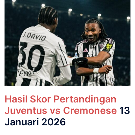
Hasil Skor Pertandingan
Juventus vs Cremonese
13
Januari 2026