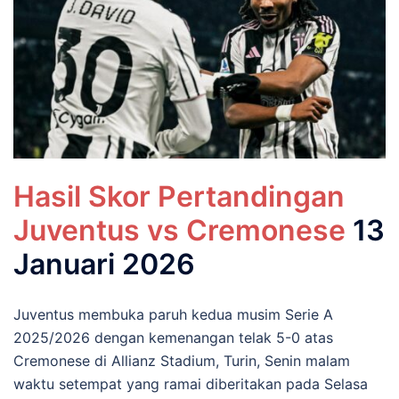
Hasil Skor Pertandingan
Juventus vs Cremonese
13
Januari 2026
Juventus membuka paruh kedua musim Serie A
2025/2026 dengan kemenangan telak 5-0 atas
Cremonese di Allianz Stadium, Turin, Senin malam
waktu setempat yang ramai diberitakan pada Selasa