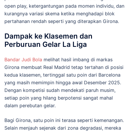
open play, ketergantungan pada momen individu, dan
kurangnya variasi skema ketika menghadapi blok
pertahanan rendah seperti yang diterapkan Girona.
Dampak ke Klasemen dan
Perburuan Gelar La Liga
Bandar Judi Bola
melihat hasil imbang di markas
Girona membuat Real Madrid tetap tertahan di posisi
kedua klasemen, tertinggal satu poin dari Barcelona
yang masih memimpin hingga awal Desember 2025.
Dengan kompetisi sudah mendekati paruh musim,
setiap poin yang hilang berpotensi sangat mahal
dalam perebutan gelar.
Bagi Girona, satu poin ini terasa seperti kemenangan.
Selain menjauh sejenak dari zona degradasi, mereka