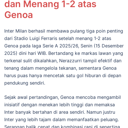
dan Menang 1-2 atas
Genoa
Inter Milan berhasil membawa pulang tiga poin penting
dari Stadio Luigi Ferraris setelah menang 1-2 atas
Genoa pada laga Serie A 2025/26, Senin (15 Desember
2025) dini hari WIB. Bertandang ke markas lawan yang
terkenal sulit dikalahkan, Nerazzurri tampil efektif dan
tenang dalam mengelola tekanan, sementara Genoa
harus puas hanya mencetak satu gol hiburan di depan
pendukung sendiri.
Sejak awal pertandingan, Genoa mencoba mengambil
inisiatif dengan menekan lebih tinggi dan memaksa
Inter banyak bertahan di area sendiri. Namun justru
Inter yang lebih tajam dalam memanfaatkan peluang.
Serangan balik cepat dan kombinasi rapi di sepertiga