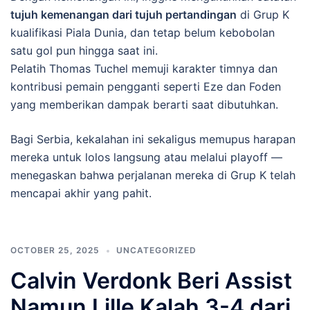
tujuh kemenangan dari tujuh pertandingan
di Grup K
kualifikasi Piala Dunia, dan tetap belum kebobolan
satu gol pun hingga saat ini.
Pelatih Thomas Tuchel memuji karakter timnya dan
kontribusi pemain pengganti seperti Eze dan Foden
yang memberikan dampak berarti saat dibutuhkan.
Bagi Serbia, kekalahan ini sekaligus memupus harapan
mereka untuk lolos langsung atau melalui playoff —
menegaskan bahwa perjalanan mereka di Grup K telah
mencapai akhir yang pahit.
OCTOBER 25, 2025
UNCATEGORIZED
Calvin Verdonk Beri Assist
Namun Lille Kalah 3-4 dari