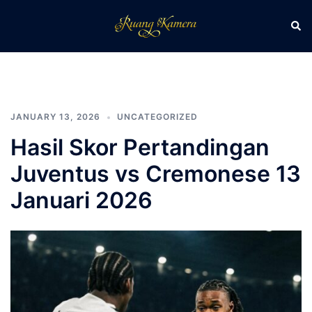
Skip
Sear
Toggle
to
menu
content
JANUARY 13, 2026
UNCATEGORIZED
Hasil Skor Pertandingan
Juventus vs Cremonese 13
Januari 2026