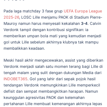
Pada laga matchday 3 fase grup
UEFA Europa League
2025‑26
, LOSC Lille menjamu PAOK di Stadium Pierre-
Mauroy namun harus menyesali kekalahan
3-4
. Calvin
Verdonk tampil dengan kontribusi signifikan: ia
memberikan umpan bola mati yang kemudian menjadi
gol untuk Lille sebelum akhirnya klubnya tak mampu
membalikkan keadaan.
Meski hasil akhir mengecewakan, assist yang diberikan
Verdonk menjadi salah satu momen terang bagi Lille di
tengah malam yang sulit dengan dukungan Media dari
INDOBET365
. Gol yang lahir dari sepak pojok hasil
tendangan Verdonk memungkinkan Lille memperkecil
defisit dan sempat membangkitkan harapan. Namun
keunggulan agresivitas PAOK dan kelemahan
pertahanan Lille membuat kemenangan akhirnya lepas