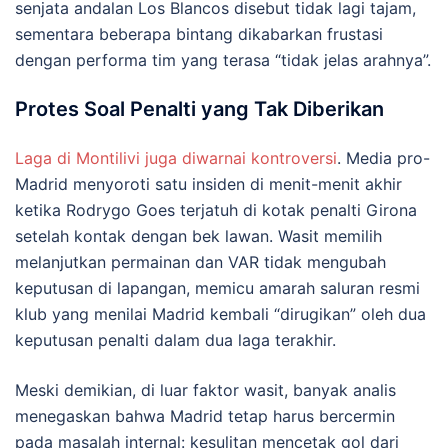
senjata andalan Los Blancos disebut tidak lagi tajam,
sementara beberapa bintang dikabarkan frustasi
dengan performa tim yang terasa “tidak jelas arahnya”.
Protes Soal Penalti yang Tak Diberikan
Laga di Montilivi juga diwarnai kontroversi
. Media pro-
Madrid menyoroti satu insiden di menit-menit akhir
ketika Rodrygo Goes terjatuh di kotak penalti Girona
setelah kontak dengan bek lawan. Wasit memilih
melanjutkan permainan dan VAR tidak mengubah
keputusan di lapangan, memicu amarah saluran resmi
klub yang menilai Madrid kembali “dirugikan” oleh dua
keputusan penalti dalam dua laga terakhir.
Meski demikian, di luar faktor wasit, banyak analis
menegaskan bahwa Madrid tetap harus bercermin
pada masalah internal: kesulitan mencetak gol dari