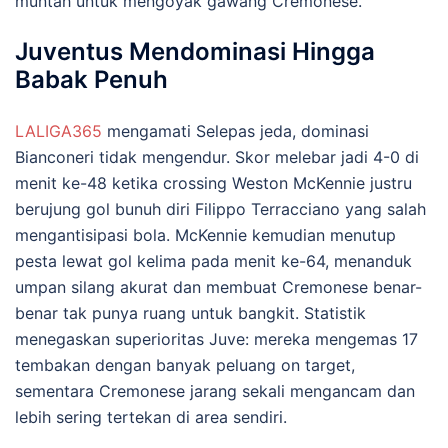
muntah untuk mengoyak gawang Cremonese.
Juventus Mendominasi Hingga
Babak Penuh
LALIGA365
mengamati Selepas jeda, dominasi
Bianconeri tidak mengendur. Skor melebar jadi 4-0 di
menit ke-48 ketika crossing Weston McKennie justru
berujung gol bunuh diri Filippo Terracciano yang salah
mengantisipasi bola. McKennie kemudian menutup
pesta lewat gol kelima pada menit ke-64, menanduk
umpan silang akurat dan membuat Cremonese benar-
benar tak punya ruang untuk bangkit. Statistik
menegaskan superioritas Juve: mereka mengemas 17
tembakan dengan banyak peluang on target,
sementara Cremonese jarang sekali mengancam dan
lebih sering tertekan di area sendiri.