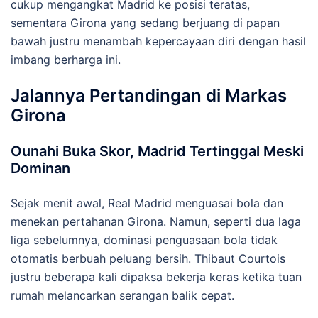
cukup mengangkat Madrid ke posisi teratas,
sementara Girona yang sedang berjuang di papan
bawah justru menambah kepercayaan diri dengan hasil
imbang berharga ini.
Jalannya Pertandingan di Markas
Girona
Ounahi Buka Skor, Madrid Tertinggal Meski
Dominan
Sejak menit awal, Real Madrid menguasai bola dan
menekan pertahanan Girona. Namun, seperti dua laga
liga sebelumnya, dominasi penguasaan bola tidak
otomatis berbuah peluang bersih. Thibaut Courtois
justru beberapa kali dipaksa bekerja keras ketika tuan
rumah melancarkan serangan balik cepat.