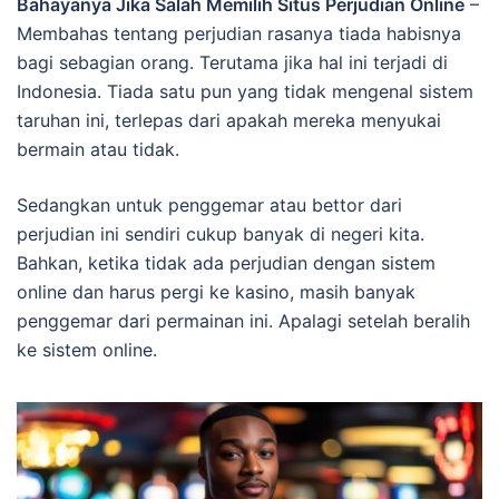
Bahayanya Jika Salah Memilih Situs Perjudian Online
–
Membahas tentang perjudian rasanya tiada habisnya
bagi sebagian orang. Terutama jika hal ini terjadi di
Indonesia. Tiada satu pun yang tidak mengenal sistem
taruhan ini, terlepas dari apakah mereka menyukai
bermain atau tidak.
Sedangkan untuk penggemar atau bettor dari
perjudian ini sendiri cukup banyak di negeri kita.
Bahkan, ketika tidak ada perjudian dengan sistem
online dan harus pergi ke kasino, masih banyak
penggemar dari permainan ini. Apalagi setelah beralih
ke sistem online.