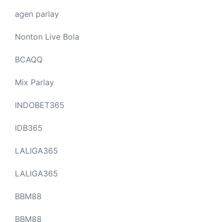
agen parlay
Nonton Live Bola
BCAQQ
Mix Parlay
INDOBET365
IDB365
LALIGA365
LALIGA365
BBM88
BBM88