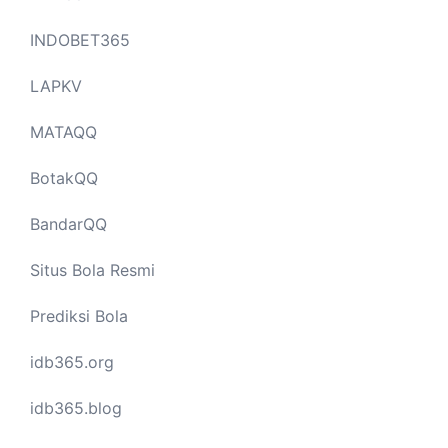
INDOBET365
LAPKV
MATAQQ
BotakQQ
BandarQQ
Situs Bola Resmi
Prediksi Bola
idb365.org
idb365.blog