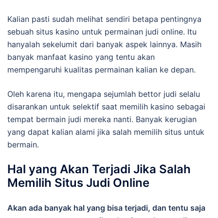
Kalian pasti sudah melihat sendiri betapa pentingnya
sebuah situs kasino untuk permainan judi online. Itu
hanyalah sekelumit dari banyak aspek lainnya. Masih
banyak manfaat kasino yang tentu akan
mempengaruhi kualitas permainan kalian ke depan.
Oleh karena itu, mengapa sejumlah bettor judi selalu
disarankan untuk selektif saat memilih kasino sebagai
tempat bermain judi mereka nanti. Banyak kerugian
yang dapat kalian alami jika salah memilih situs untuk
bermain.
Hal yang Akan Terjadi Jika Salah
Memilih Situs Judi Online
Akan ada banyak hal yang bisa terjadi, dan tentu saja