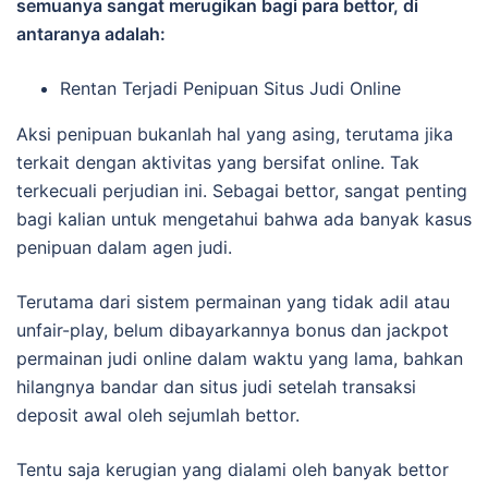
semuanya sangat merugikan bagi para bettor, di
antaranya adalah:
Rentan Terjadi Penipuan Situs Judi Online
Aksi penipuan bukanlah hal yang asing, terutama jika
terkait dengan aktivitas yang bersifat online. Tak
terkecuali perjudian ini. Sebagai bettor, sangat penting
bagi kalian untuk mengetahui bahwa ada banyak kasus
penipuan dalam agen judi.
Terutama dari sistem permainan yang tidak adil atau
unfair-play, belum dibayarkannya bonus dan jackpot
permainan judi online dalam waktu yang lama, bahkan
hilangnya bandar dan situs judi setelah transaksi
deposit awal oleh sejumlah bettor.
Tentu saja kerugian yang dialami oleh banyak bettor