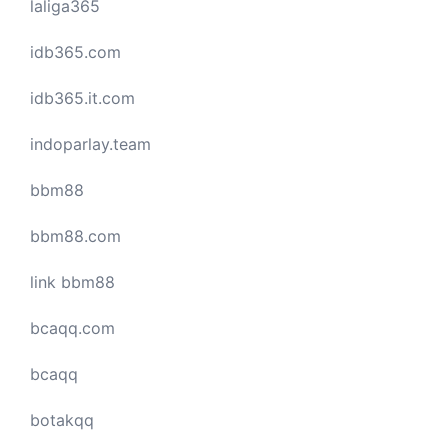
laliga365
idb365.com
idb365.it.com
indoparlay.team
bbm88
bbm88.com
link bbm88
bcaqq.com
bcaqq
botakqq