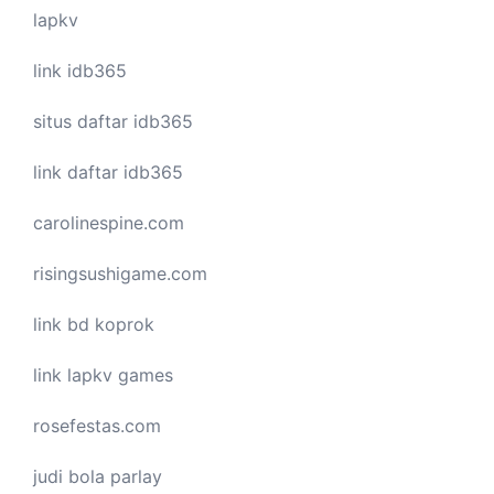
lapkv
link idb365
situs daftar idb365
link daftar idb365
carolinespine.com
risingsushigame.com
link bd koprok
link lapkv games
rosefestas.com
judi bola parlay