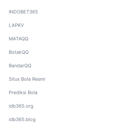
INDOBET365
LAPKV
MATAQQ
BotakQQ
BandarQQ
Situs Bola Resmi
Prediksi Bola
idb365.org
idb365.blog