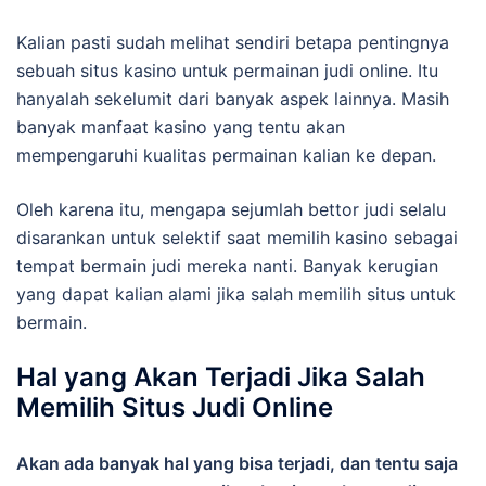
Kalian pasti sudah melihat sendiri betapa pentingnya
sebuah situs kasino untuk permainan judi online. Itu
hanyalah sekelumit dari banyak aspek lainnya. Masih
banyak manfaat kasino yang tentu akan
mempengaruhi kualitas permainan kalian ke depan.
Oleh karena itu, mengapa sejumlah bettor judi selalu
disarankan untuk selektif saat memilih kasino sebagai
tempat bermain judi mereka nanti. Banyak kerugian
yang dapat kalian alami jika salah memilih situs untuk
bermain.
Hal yang Akan Terjadi Jika Salah
Memilih Situs Judi Online
Akan ada banyak hal yang bisa terjadi, dan tentu saja