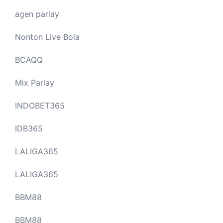
agen parlay
Nonton Live Bola
BCAQQ
Mix Parlay
INDOBET365
IDB365
LALIGA365
LALIGA365
BBM88
BBM88