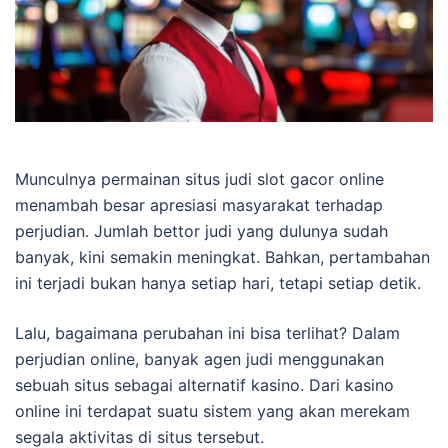
Munculnya permainan situs judi slot gacor online
menambah besar apresiasi masyarakat terhadap
perjudian. Jumlah bettor judi yang dulunya sudah
banyak, kini semakin meningkat. Bahkan, pertambahan
ini terjadi bukan hanya setiap hari, tetapi setiap detik.
Lalu, bagaimana perubahan ini bisa terlihat? Dalam
perjudian online, banyak agen judi menggunakan
sebuah situs sebagai alternatif kasino. Dari kasino
online ini terdapat suatu sistem yang akan merekam
segala aktivitas di situs tersebut.