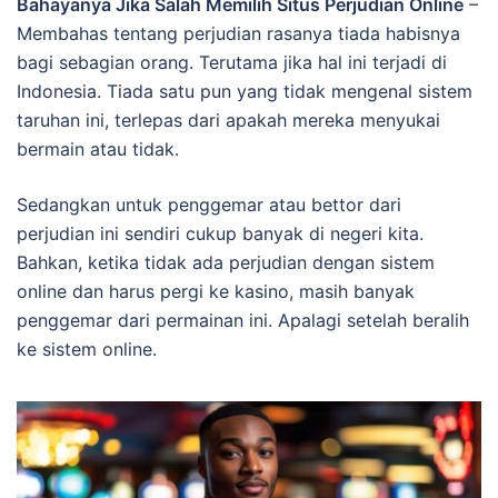
Bahayanya Jika Salah Memilih Situs Perjudian Online
–
Membahas tentang perjudian rasanya tiada habisnya
bagi sebagian orang. Terutama jika hal ini terjadi di
Indonesia. Tiada satu pun yang tidak mengenal sistem
taruhan ini, terlepas dari apakah mereka menyukai
bermain atau tidak.
Sedangkan untuk penggemar atau bettor dari
perjudian ini sendiri cukup banyak di negeri kita.
Bahkan, ketika tidak ada perjudian dengan sistem
online dan harus pergi ke kasino, masih banyak
penggemar dari permainan ini. Apalagi setelah beralih
ke sistem online.