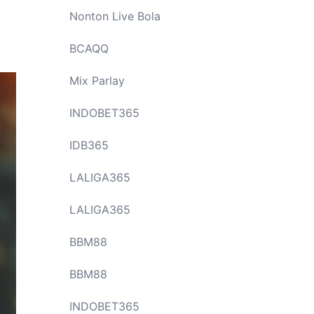
Nonton Live Bola
BCAQQ
Mix Parlay
INDOBET365
IDB365
LALIGA365
LALIGA365
BBM88
BBM88
INDOBET365