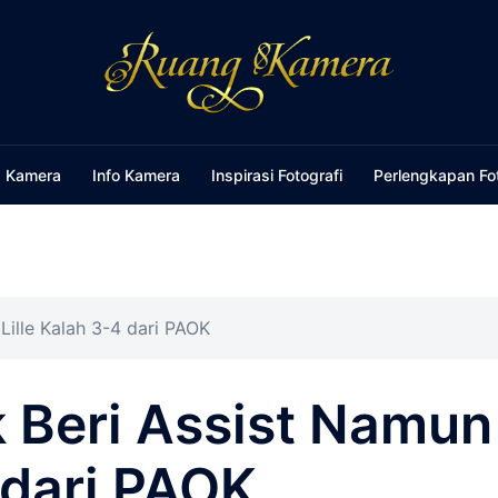
 Kamera
Info Kamera
Inspirasi Fotografi
Perlengkapan Fot
Lille Kalah 3-4 dari PAOK
 Beri Assist Namun
 dari PAOK