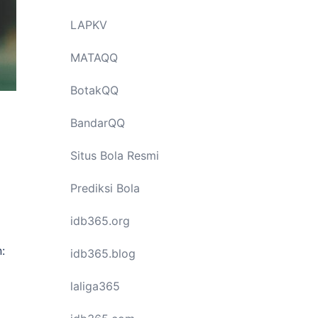
LAPKV
MATAQQ
BotakQQ
BandarQQ
Situs Bola Resmi
Prediksi Bola
idb365.org
:
idb365.blog
laliga365