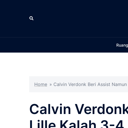
Skip
to
Search
content
Ruang
Home
»
Calvin Verdonk Beri Assist Namun 
Calvin Verdonk
Lille Kalah 3-4