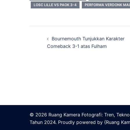
LOSC LILLE VS PAOK 3-4
PERFORMA VERDONK MAL
Post
Bournemouth Tunjukkan Karakter
navigation
Comeback 3-1 atas Fulham
© 2026 Ruang Kamera Fotografi: Tren, Teknol
Tahun 2024. Proudly powered by {Ruang Kam