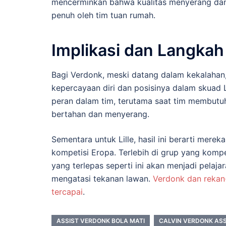
mencerminkan bahwa kualitas menyerang dan k
penuh oleh tim tuan rumah.
Implikasi dan Langkah
Bagi Verdonk, meski datang dalam kekalahan,
kepercayaan diri dan posisinya dalam skuad
peran dalam tim, terutama saat tim membutu
bertahan dan menyerang.
Sementara untuk Lille, hasil ini berarti mere
kompetisi Eropa. Terlebih di grup yang komp
yang terlepas seperti ini akan menjadi pela
mengatasi tekanan lawan.
Verdonk dan rekan
tercapai
.
ASSIST VERDONK BOLA MATI
CALVIN VERDONK ASS