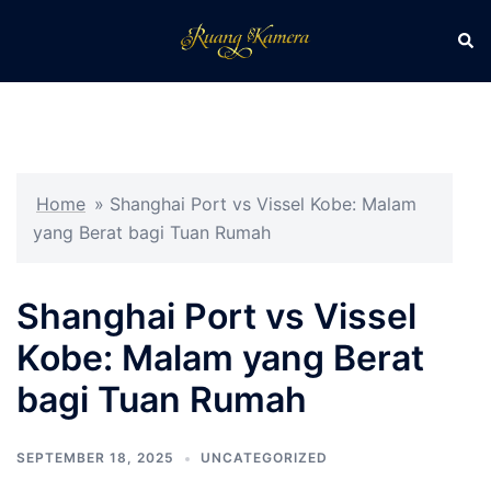
Skip
Sear
Toggle
to
menu
content
Home
»
Shanghai Port vs Vissel Kobe: Malam
yang Berat bagi Tuan Rumah
Shanghai Port vs Vissel
Kobe: Malam yang Berat
bagi Tuan Rumah
SEPTEMBER 18, 2025
UNCATEGORIZED