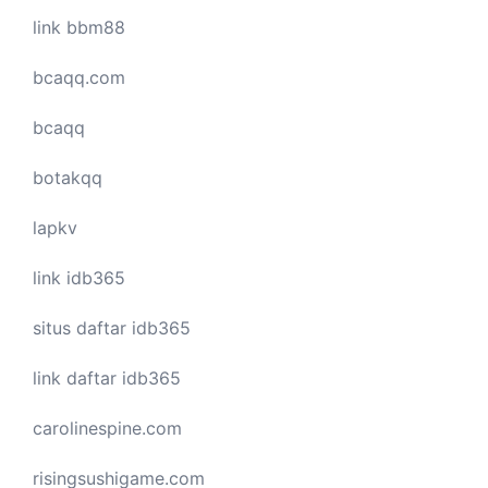
link bbm88
bcaqq.com
bcaqq
botakqq
lapkv
link idb365
situs daftar idb365
link daftar idb365
carolinespine.com
risingsushigame.com