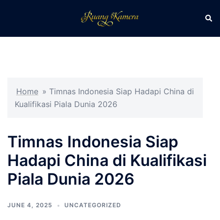
Skip
Sear
Toggle
to
menu
content
Home
»
Timnas Indonesia Siap Hadapi China di
Kualifikasi Piala Dunia 2026
Timnas Indonesia Siap
Hadapi China di Kualifikasi
Piala Dunia 2026
JUNE 4, 2025
UNCATEGORIZED