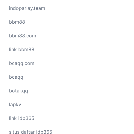
indoparlay.team
bbm88
bbm88.com
link bbm88
bcaqq.com
bcaqq
botakqq
lapkv
link idb365
situs daftar idb365