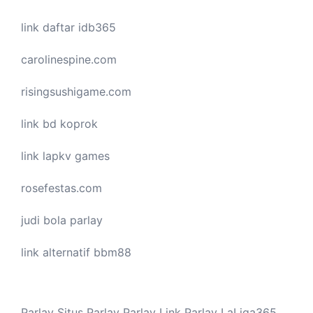
link daftar idb365
carolinespine.com
risingsushigame.com
link bd koprok
link lapkv games
rosefestas.com
judi bola parlay
link alternatif bbm88
Parlay
Situs Parlay
Parlay
Link Parlay
LaLiga365